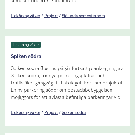
semesterboende. Parkområdet i
Lidköping växer
/
Projekt
/
Sjölunda semesterhem
Lidköping växer
Spiken södra
Spiken södra Just nu pågår fortsatt planläggning av
Spiken södra, för nya parkeringsplatser och
trafiksäker gångväg till fiskeläget. Kort om projektet
En ny parkering söder om bostadsbebyggelsen
möjliggörs för att avlasta befintliga parkeringar vid
Lidköping växer
/
Projekt
/
Spiken södra