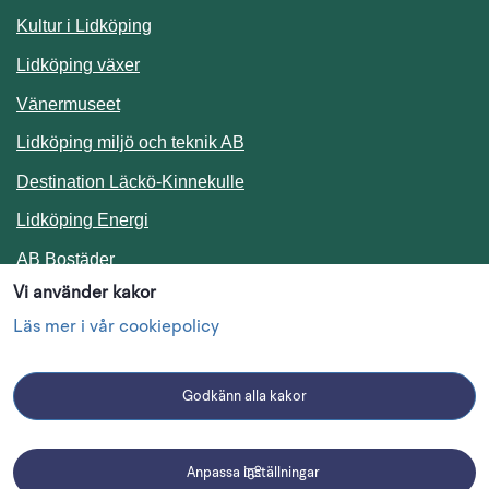
Kultur i Lidköping
Lidköping växer
Vänermuseet
Lidköping miljö och teknik AB
Länk till annan webbplats.
Destination Läckö-Kinnekulle
Länk till annan webbplats.
Lidköping Energi
Länk till annan webbplats.
AB Bostäder
Vi använder kakor
Följ oss i sociala medier
Läs mer i vår cookiepolicy
Godkänn alla kakor
Facebook
Instagram
Linkedin
Anpassa inställningar