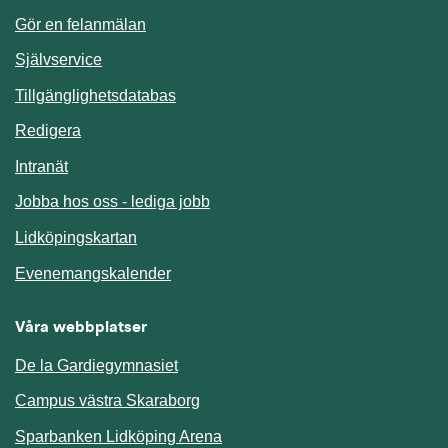
Gör en felanmälan
Länk till annan webbplats.
Självservice
Länk till annan webbplats.
Tillgänglighetsdatabas
Redigera
Länk till annan webbplats.
Intranät
Jobba hos oss - lediga jobb
Länk till annan webbplats.
Lidköpingskartan
Länk till annan webbplats.
Evenemangskalender
Våra webbplatser
De la Gardiegymnasiet
Campus västra Skaraborg
Sparbanken Lidköping Arena