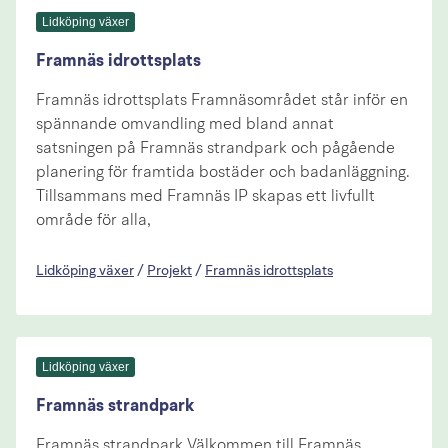
Lidköping växer
Framnäs idrottsplats
Framnäs idrottsplats Framnäsområdet står inför en
spännande omvandling med bland annat
satsningen på Framnäs strandpark och pågående
planering för framtida bostäder och badanläggning.
Tillsammans med Framnäs IP skapas ett livfullt
område för alla,
Lidköping växer
/
Projekt
/
Framnäs idrottsplats
Lidköping växer
Framnäs strandpark
Framnäs strandpark Välkommen till Framnäs