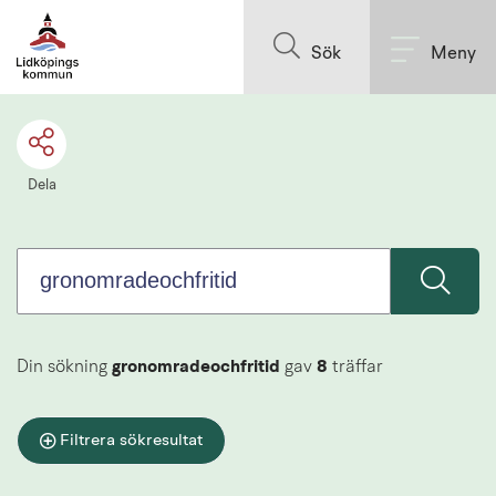
Sök.
Till innehållet på sidan
Sökförslagen
Sök
Meny
presenteras
under
sökrutan
Dela
Din sökning
gronomradeochfritid
gav
8
träffar
Filtrera sökresultat