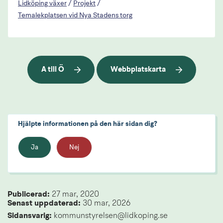
Lidköping växer
/
Projekt
/
Temalekplatsen vid Nya Stadens torg
A till Ö
Webbplatskarta
Hjälpte informationen på den här sidan dig?
Ja
Nej
Publicerad: 
27 mar, 2020
Senast uppdaterad: 
30 mar, 2026
Sidansvarig:
 kommunstyrelsen@lidkoping.se