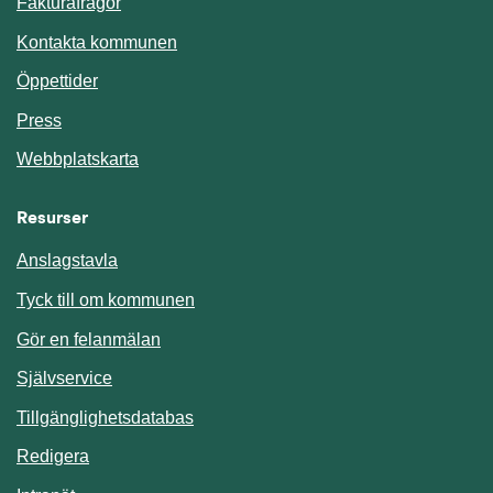
Fakturafrågor
Kontakta kommunen
Öppettider
Press
Webbplatskarta
Resurser
Anslagstavla
Länk till annan webbplats.
Tyck till om kommunen
Gör en felanmälan
Länk till annan webbplats.
Självservice
Länk till annan webbplats.
Tillgänglighetsdatabas
Redigera