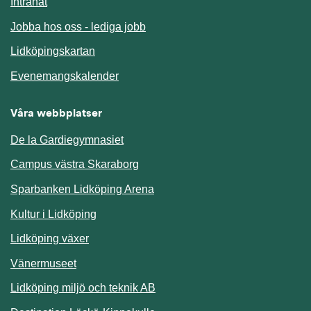
Länk till annan webbplats.
Intranät
Jobba hos oss - lediga jobb
Länk till annan webbplats.
Lidköpingskartan
Länk till annan webbplats.
Evenemangskalender
Våra webbplatser
De la Gardiegymnasiet
Campus västra Skaraborg
Sparbanken Lidköping Arena
Kultur i Lidköping
Lidköping växer
Vänermuseet
Lidköping miljö och teknik AB