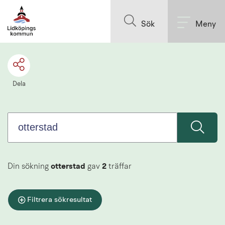
Sök.
Till innehållet på sidan
Sökförslagen
Sök
Meny
presenteras
under
sökrutan
Dela
Din sökning
otterstad
gav
2
träffar
Filtrera sökresultat