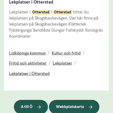
Lekplatser i Otterstad
Lekplatser i
I
hittar du
Otterstad
Otterstad
lekplatsen på Skogsbackevägen. Det här finns på
lekplatsen på Skogsbackevägen Klätterlek
Fjädergunga Sandlåda Gungor Fallskydd: Konstgräs
Koordinater
Lidköpings kommun
/
Kultur och fritid
/
Fritid och aktiviteter
/
Lekplatser
/
Lekplatser i Otterstad
A till Ö
Webbplatskarta