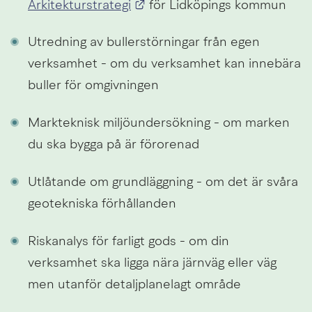
Länk till annan webbplats.
Arkitekturstrategi
 för Lidköpings kommun
Utredning av bullerstörningar från egen 
verksamhet - om du verksamhet kan innebära 
buller för omgivningen
Markteknisk miljöundersökning - om marken 
du ska bygga på är förorenad
Utlåtande om grundläggning - om det är svåra 
geotekniska förhållanden
Riskanalys för farligt gods - om din 
verksamhet ska ligga nära järnväg eller väg 
men utanför detaljplanelagt område