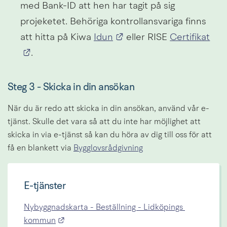
med Bank-ID att hen har tagit på sig 
projeketet. Behöriga kontrollansvariga finns 
Länk till annan webbplat
att hitta på Kiwa 
Idun
 eller RISE 
Certifikat
Länk till annan webbplats.
.
Steg 3 - Skicka in din ansökan
När du är redo att skicka in din ansökan, använd vår e-
tjänst. Skulle det vara så att du inte har möjlighet att 
skicka in via e-tjänst så kan du höra av dig till oss för att 
få en blankett via 
Bygglovsrådgivning
E-tjänster
Nybyggnadskarta - Beställning - Lidköpings 
Länk till annan webbplats.
kommun