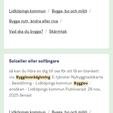
Lidköpings kommun
/
Bygga, bo och miljö
/
Bygga nytt, ändra eller riva
/
Vad ska du bygga?
/
Skärmtak
Solceller eller solfångare
så kan du höra av dig till oss för att få en blankett
via
E-tjänster Nybyggnadskarta
Bygglovsrådgivning
- Beställning - Lidköpings kommun
-
Bygglov
ansökan - Lidköpings kommun Publicerad: 28 nov,
2025 Senast
Lidköpings kommun
/
Bygga, bo och miljö
/