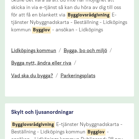
Skulle det vara så att du inte har möjlighet att
skicka in via e-tjänst så kan du höra av dig till oss
för att få en blankett via
E-
Bygglovsrådgivning
tjänster Nybyggnadskarta - Beställning - Lidköpings
kommun
- ansökan - Lidköpings
Bygglov
Lidköpings kommun
/
Bygga, bo och miljö
/
Bygga nytt, ändra eller riva
/
Vad ska du bygga?
/
Parkeringsplats
Skylt och ljusanordningar
E-tjänster Nybyggnadskarta -
Bygglovsrådgivning
Beställning - Lidköpings kommun
-
Bygglov