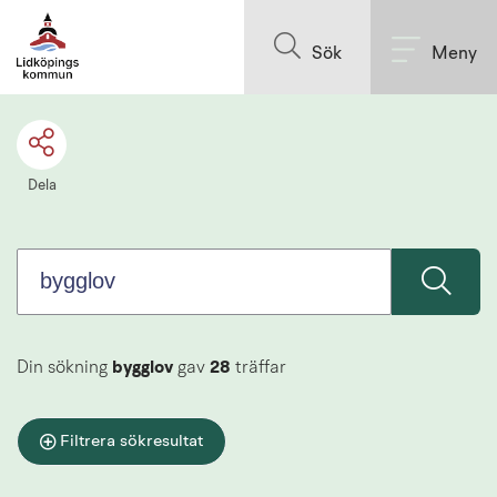
Sök.
Till innehållet på sidan
Sökförslagen
Sök
Meny
presenteras
under
sökrutan
Dela
Din sökning
bygglov
gav
28
träffar
Filtrera sökresultat