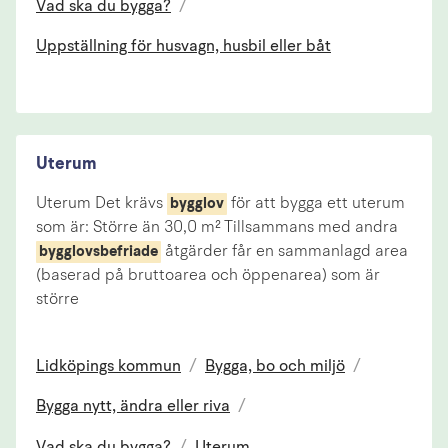
Vad ska du bygga?
/
Uppställning för husvagn, husbil eller båt
Uterum
Uterum Det krävs
för att bygga ett uterum
bygglov
som är: Större än 30,0 m² Tillsammans med andra
åtgärder får en sammanlagd area
bygglovsbefriade
(baserad på bruttoarea och öppenarea) som är
större
Lidköpings kommun
/
Bygga, bo och miljö
/
Bygga nytt, ändra eller riva
/
Vad ska du bygga?
/
Uterum