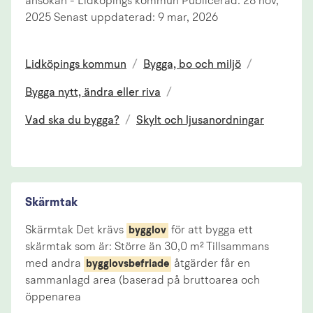
ansökan - Lidköpings kommun Publicerad: 28 nov,
2025 Senast uppdaterad: 9 mar, 2026
Lidköpings kommun
/
Bygga, bo och miljö
/
Bygga nytt, ändra eller riva
/
Vad ska du bygga?
/
Skylt och ljusanordningar
Skärmtak
Skärmtak Det krävs
för att bygga ett
bygglov
skärmtak som är: Större än 30,0 m² Tillsammans
med andra
åtgärder får en
bygglovsbefriade
sammanlagd area (baserad på bruttoarea och
öppenarea