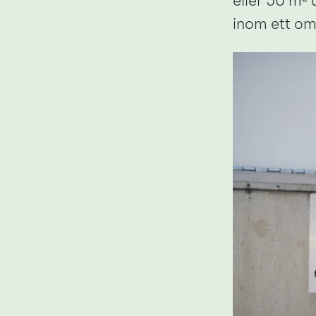
eller 50 m² 
inom ett omr