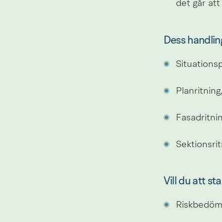
det går att
Dess handlin
Situations
Planritning
Fasadritnin
Sektionsrit
Vill du att 
Riskbedömn