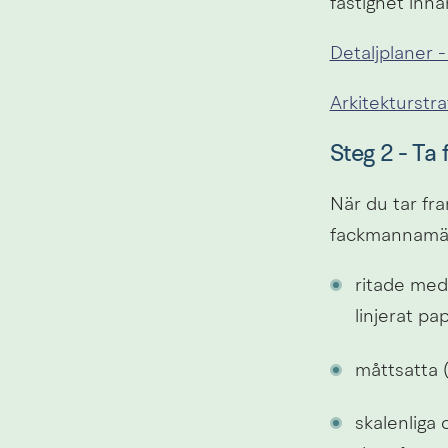
fastighet inna
Detaljplaner 
Arkitekturstra
Steg 2 - Ta
När du tar fram
fackmannamäss
ritade med 
linjerat pa
måttsatta 
skalenliga 