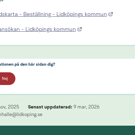
Länk til
skarta - Beställning - Lidköpings kommun
Länk till annan webb
 ansökan - Lidköpings kommun
ationen på den här sidan dig?
Nej
nov, 2025
Senast uppdaterad: 
9 mar, 2026
mhalle@lidkoping.se