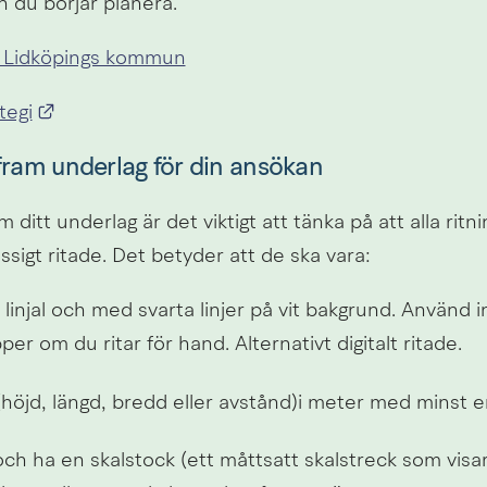
n du börjar planera.
- Lidköpings kommun
Länk till annan webbplats.
tegi
 fram underlag för din ansökan
 ditt underlag är det viktigt att tänka på att alla ritni
igt ritade. Det betyder att de ska vara:
linjal och med svarta linjer på vit bakgrund. Använd int
pper om du ritar för hand. Alternativt digitalt ritade.
(höjd, längd, bredd eller avstånd)i meter med minst e
och ha en skalstock (ett måttsatt skalstreck som visar 