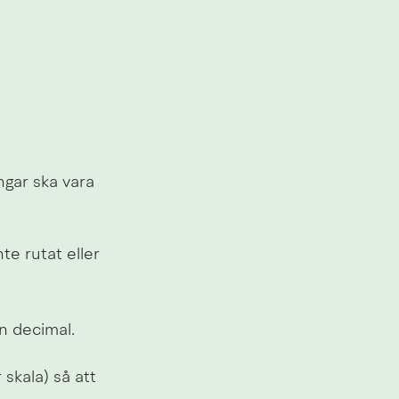
ngar ska vara 
e rutat eller 
n decimal.
skala) så att 