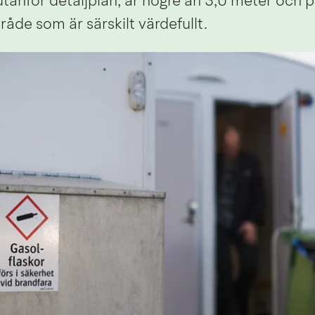
utanför detaljplan, är högre än 3,0 meter och p
åde som är särskilt värdefullt.