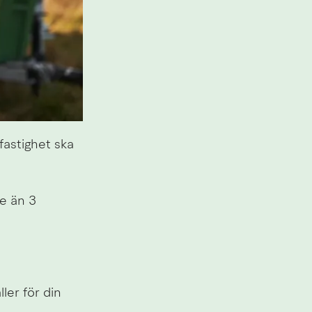
stighet ska 
e än 3 
er för din 