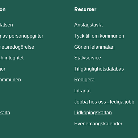
ion
Resurser
atsen
Anslagstavla
Länk t
 av personuppgifter
Tyck till om kommunen
ghetsredogörelse
Gör en felanmälan
Länk till annan 
 integritet
Självservice
Länk t
gor
Tillgänglighetsdatabas
kommunen
Redigera
Länk till annan webbp
Intranät
Jobba hos oss - lediga jobb
Länk till an
karta
Lidköpingskartan
Länk ti
Evenemangskalender