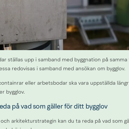
ar ställas upp i samband med byggnation på samma fa
essa redovisas i samband med ansökan om bygglov.
 containrar eller arbetsbodar ska vara uppställda längr
r bygglov.
reda på vad som gäller för ditt bygglov
 och arkitekturstrategin kan du ta reda på vad som gäll