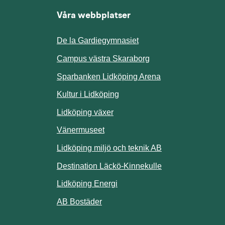
Våra webbplatser
De la Gardiegymnasiet
ill annan webbplats.
Campus västra Skaraborg
Sparbanken Lidköping Arena
webbplats.
Kultur i Lidköping
ill annan webbplats.
Lidköping växer
Vänermuseet
lats.
Lidköping miljö och teknik AB
Länk till annan w
Destination Läckö-Kinnekulle
nan webbplats.
Länk till annan webbplats.
Lidköping Energi
ll annan webbplats.
Länk till annan webbplats.
AB Bostäder