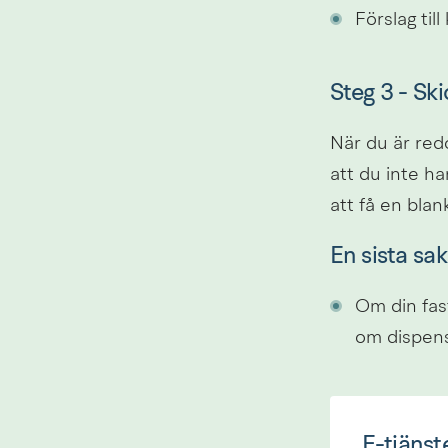
Förslag till
Steg 3 - Sk
När du är redo
att du inte har
att få en blank
En sista sak
Om din fas
om dispens
E-tjänst