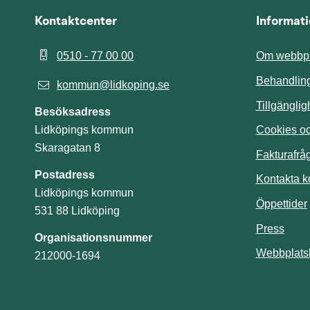
Kontaktcenter
Informat
0510 - 77 00 00
Om webbpl
Behandling
kommun@lidkoping.se
Tillgängli
Besöksadress
Cookies och
Lidköpings kommun
Skaragatan 8
Fakturafrå
Postadress
Kontakta 
Lidköpings kommun
Öppettider
531 88 Lidköping
Press
Organisationsnummer
Webbplats
212000-1694