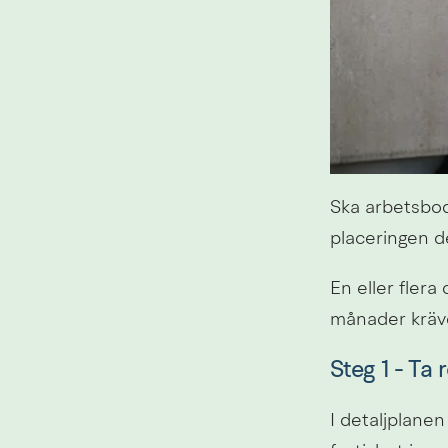
Ska arbetsbod
placeringen d
En eller flera
månader kräve
Steg 1 - Ta 
I detaljplanen