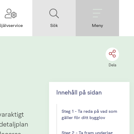
Självservice
Sök
Meny
Dela
Innehåll på sidan
Steg 1 - Ta reda på vad som
araktigt 
gäller för ditt bygglov
etaljplan 
Steg 2 - Ta fram underlag