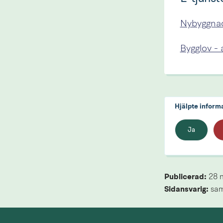
Nybyggnad
Bygglov -
Hjälpte inform
Ja
Publicerad: 
28 
Sidansvarig:
 sa