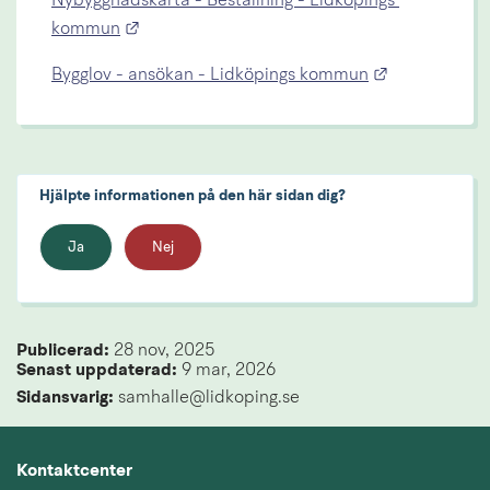
Nybyggnadskarta - Beställning - Lidköpings 
Länk till annan webbplats.
kommun
Länk till an
Bygglov - ansökan - Lidköpings kommun
Hjälpte informationen på den här sidan dig?
Ja
Nej
Publicerad: 
28 nov, 2025
Senast uppdaterad: 
9 mar, 2026
Sidansvarig:
 samhalle@lidkoping.se
Kontaktcenter