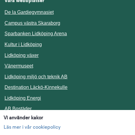
Våra webbplatser
De la Gardiegymnasiet
Campus västra Skaraborg
Sparbanken Lidköping Arena
Kultur i Lidköping
Lidköping växer
Vänermuseet
Lidköping miljö och teknik AB
Länk till annan webbplats.
Destination Läckö-Kinnekulle
Länk till annan webbplats.
Lidköping Energi
Länk till annan webbplats.
AB Bostäder
Vi använder kakor
Följ oss i sociala medier
Läs mer i vår cookiepolicy