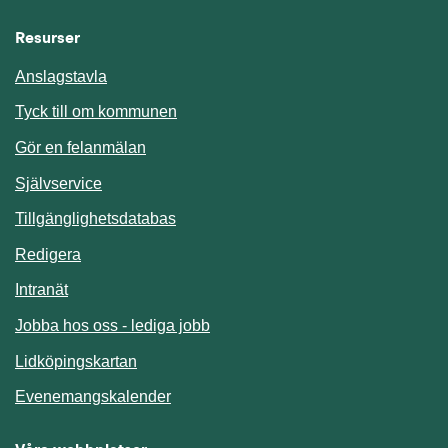
Resurser
Anslagstavla
Länk till annan webbplats.
Tyck till om kommunen
Gör en felanmälan
Länk till annan webbplats.
Självservice
Länk till annan webbplats.
Tillgänglighetsdatabas
Redigera
Länk till annan webbplats.
Intranät
Jobba hos oss - lediga jobb
Länk till annan webbplats.
Lidköpingskartan
Länk till annan webbplats.
Evenemangskalender