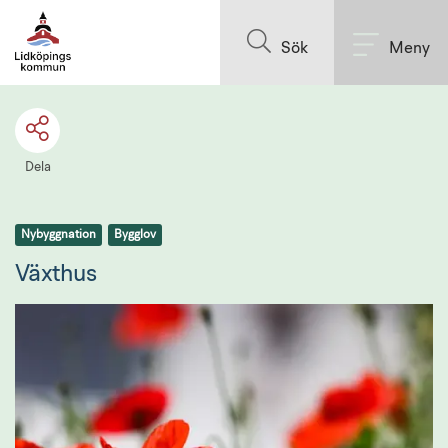
Till innehållet på sidan
Sök
Meny
Dela
Nybyggnation
Bygglov
Växthus