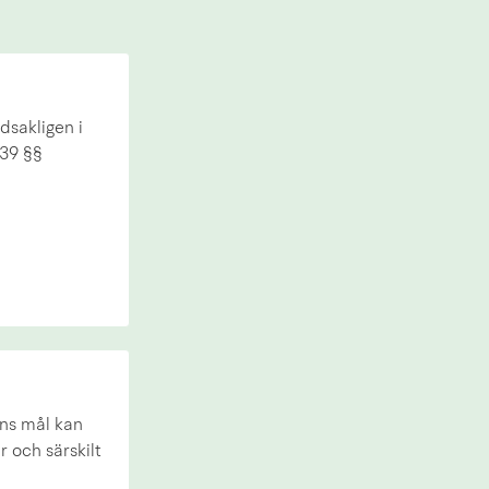
dsakligen i
 39 §§
ens mål kan
 och särskilt