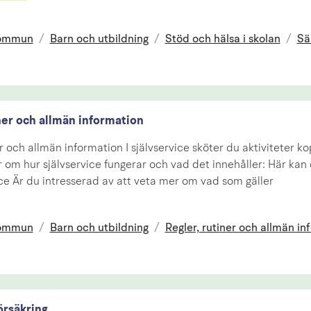
kommun
/
Barn och utbildning
/
Stöd och hälsa i skolan
/
Sä
ner och allmän information
r och allmän information I självservice sköter du aktiviteter kopp
 om hur självservice fungerar och vad det innehåller: Här kan
ce Är du intresserad av att veta mer om vad som gäller
kommun
/
Barn och utbildning
/
Regler, rutiner och allmän in
örsäkring