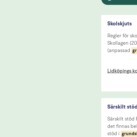
Skolskjuts
Regler för sk
Skollagen (20
(anpassad
gr
Lidköpings 
Särskilt stö
Särskilt stöd
det finnas be
stöd i
grunds