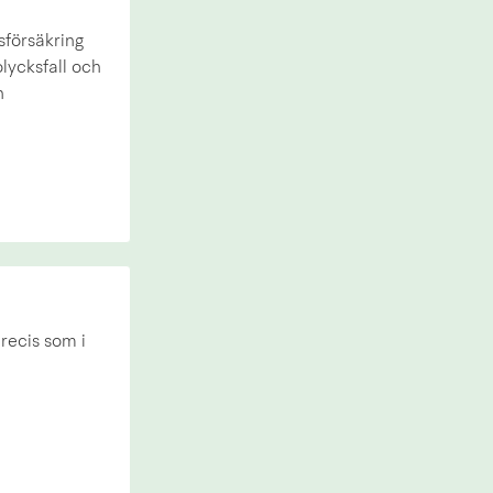
sförsäkring
olycksfall och
n
precis som i