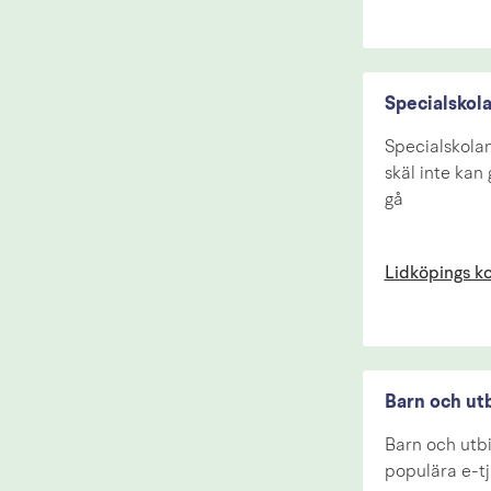
Specialskol
Specialskolan
skäl inte kan 
gå
Lidköpings 
Barn och ut
Barn och utbi
populära e-tj