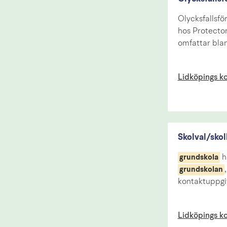
Olycksfallsfö
hos Protector
omfattar bla
Lidköpings 
Skolval/sko
ha
grundskola
grundskolan
kontaktuppgif
Lidköpings 