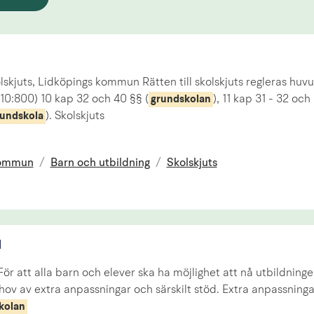
olskjuts, Lidköpings kommun Rätten till skolskjuts regleras huvu
10:800) 10 kap 32 och 40 §§ (
), 11 kap 31 - 32 och
grundskolan
). Skolskjuts
undskola
kommun
/
Barn och utbildning
/
Skolskjuts
d
 För att alla barn och elever ska ha möjlighet att nå utbildning
hov av extra anpassningar och särskilt stöd. Extra anpassningar
kolan