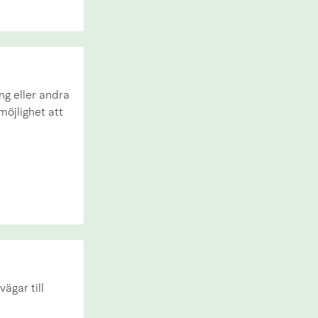
ng eller andra
möjlighet att
ägar till