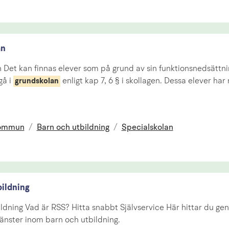
an
 Det kan finnas elever som på grund av sin funktionsnedsättni
gå i
enligt kap 7, 6 § i skollagen. Dessa elever har 
grundskolan
kommun
/
Barn och utbildning
/
Specialskolan
bildning
ldning Vad är RSS? Hitta snabbt Självservice Här hittar du genv
änster inom barn och utbildning.