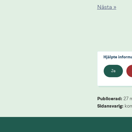
Nästa »
Hjälpte inform
Ja
Publicerad: 
27 
Sidansvarig:
 ko