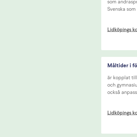
som andraspr
Svenska som 
Lidköpings 
Måltider i f
är kopplat til
och gymnasium
också anpass
Lidköpings 