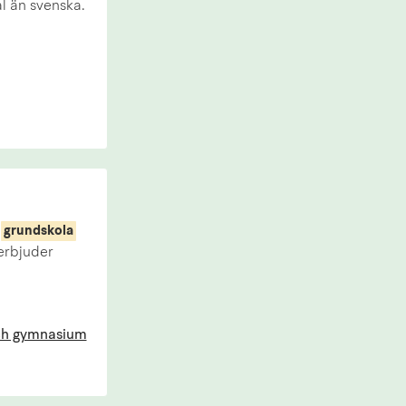
 än svenska.
,
grundskola
erbjuder
 och gymnasium