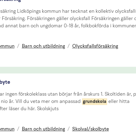
rsäkring Lidköpings kommun har tecknat en kollektiv olycksfall
 Försäkring. Försäkringen gäller olycksfall Försäkringen gäller 
nd annat barn och ungdomar 0-18 år, folkbokförda i kommune
kommun
/
Barn och utbildning
/
Olycksfallsförsäkring
lbyte
r ingen förskoleklass utan börjar från årskurs 1. Skoltiden är, 
, nio år. Vill du veta mer om anpassad
eller hitta
grundskola
ter läser du här. Skolskjuts
kommun
/
Barn och utbildning
/
Skolval/skolbyte