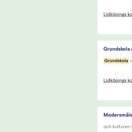
Lidköpings 
Grundskola 
o
Grundskola
Lidköpings 
Modersmåls
och kulturen