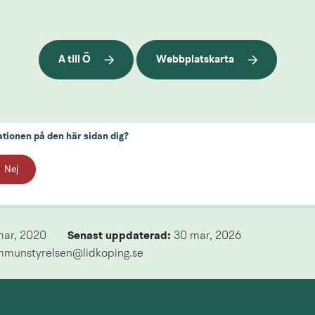
A till Ö
Webbplatskarta
ationen på den här sidan dig?
Nej
mar, 2020
Senast uppdaterad: 
30 mar, 2026
mmunstyrelsen@lidkoping.se