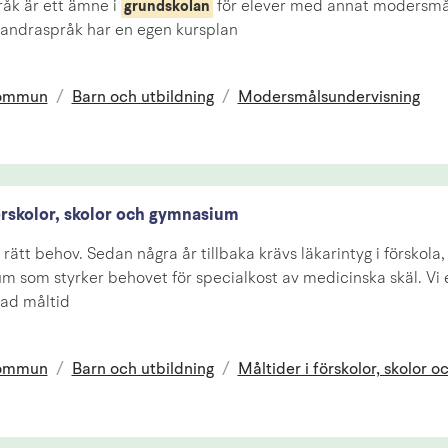
åk är ett ämne i
för elever med annat modersmål
grundskolan
andraspråk har en egen kursplan
kommun
/
Barn och utbildning
/
Modersmålsundervisning
örskolor, skolor och gymnasium
l rätt behov. Sedan några år tillbaka krävs läkarintyg i förskola
 som styrker behovet för specialkost av medicinska skäl. Vi 
ad måltid
kommun
/
Barn och utbildning
/
Måltider i förskolor, skolor