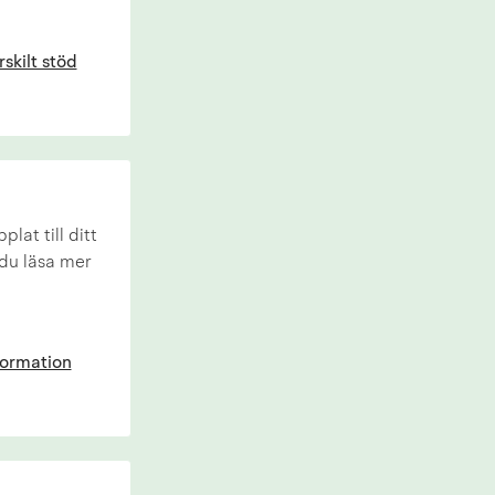
rskilt stöd
lat till ditt
 du läsa mer
formation