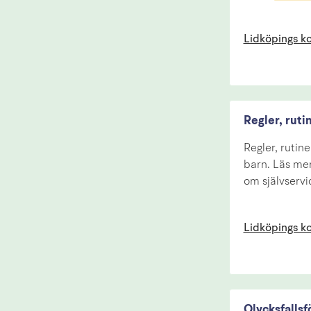
Lidköpings 
Regler, ruti
Regler, rutine
barn. Läs mer
om självservi
Lidköpings 
Olycksfallsf