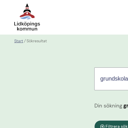
Sök.
Sökförslagen
presenteras
under
sökrutan
Start
/
Sökresultat
Din sökning
g
Filtrera sök