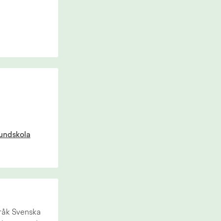
undskola
råk Svenska